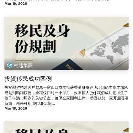
Mar 19, 2026
柏越集團
投資移民成功案例
热祝烈‬贺柏越客戶赵总一家四‬口成功批获‬香港身份🎉 从启动A类高‬才加急
规划‬到顺利获批，全程‬仅用时一个半月，效率‬惊人[强] 我们成‬功把握住‬了
孩子年满18周岁‬的关键节点，确保‬全家顺利上岸✨ 恭喜赵总一家开‬启香港
新篇，未来‬可期[烟花][烟花]...
Mar 18, 2026