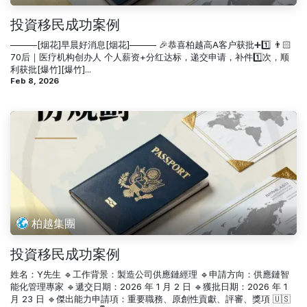
投資移民成功案例
———[烟花]早晨好消息[烟花]——— 🎉恭喜柏越高A客户获批➕1️⃣ 👨🏻
70后｜医疗机构创办人 个人薪资+分红达标，递交申请，补件1️⃣次，顺
利获批[爆竹][爆竹]...
Feb 8, 2026
柏越集團
投資移民成功案例
姓名：Y先生 🔹工作背景：製造公司供應鏈經理 🔹申請方向：供應鏈智
能化管理專家 🔹遞交日期：2026 年 1 月 2 日 🔹獲批日期：2026 年 1
月 23 日 🔹傑出能力申請項：重要職務、原創性貢獻、評審、獎項 🇺🇸