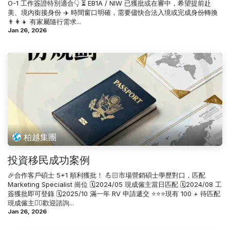
O-1 工作簽證特別適合👇 ⏳ EB1A / NIW 已獲批或在審中，希望提前赴
美、境內銜接身份 ✈️ 時間窗口明確，需要儘快合法入境或完成身份轉換
👨‍👩‍👧 有家屬隨行需求...
Jan 26, 2026
柏越集團
投資移民成功案例
🎉合作客戶碩士 5+1 順利獲批！ 💪🏻市場營銷碩士學歷對口，匹配
Marketing Specialist 崗位 🗓️2024/05 現成僱主當日匹配 🗓️2024/08 工
簽獲批即可登錄 🗓️2025/10 滿一年 RV 申請遞交 ⭐⭐⭐現有 100 + 待匹配
現成僱主✌🏻歡迎諮詢...
Jan 26, 2026