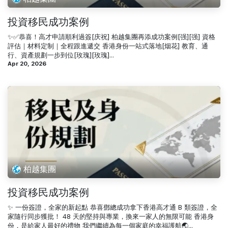
投資移民成功案例
✨✅恭喜！高才申請順利過簽[庆祝] 柏越集團再添成功案例[强][强] 資格
評估｜材料定制｜全程跟進遞交 香港身份一站式落地[烟花] 教育、通
行、資產規劃一步到位[玫瑰][玫瑰]...
Apr 20, 2026
柏越集團
投資移民成功案例
✨ 一份簽證，全家的新起點 恭喜鄧總成功拿下香港高才通 B 類簽證，全
家隨行同步獲批！ 48 天的堅持與專業，換來一家人的無限可能 香港身
份，是給家人最好的禮物 我們繼續為每一個家庭的幸福護航🌏...