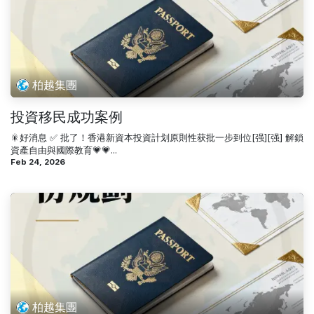
柏越集團
投資移民成功案例
🎇好消息 ✅ 批了！香港新資本投資計划原則性获批一步到位[强][强] 解鎖
資產自由與國際教育💗💗...
Feb 24, 2026
柏越集團