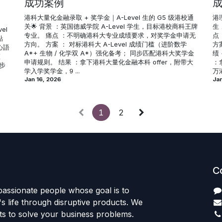
关
成功案例
港科大量化金融录取 + 奖学金｜A-Level 生的 G5 级港校通
港
关🌟 背景 ：英国德威学院 A-Level 学生，目标港校商科王牌
生
el
专业。 痛点 ：不明确港科大专业成绩要求，对奖学金申请无
点
點
方向。 方案 ： 对标港科大 A-Level 成绩门槛（进阶数学
方
心語
A*+ 生物 / 化学双 A*）强化备考； 同步匹配港科大奖学金
绩
檻
申请规则。 结果 ：拿下港科大量化金融本科 offer，附带大
：拿
同步
学入学奖学金，9 ...
万
Jan 16, 2026
Jan
1
2
C
passionate people whose goal is to
 life through disruptive products. We
ts to solve your business problems.