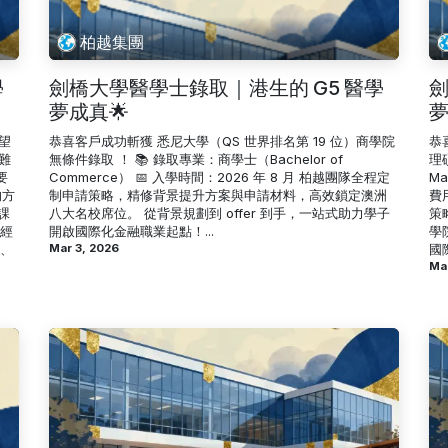
柏越集團
學
劍橋大學醫學士錄取｜港生的 G5 醫學
劍
夢成真🌟
夢
望
恭喜客戶成功斬獲 悉尼大學（QS 世界排名第 19 位）商學院
恭
難
無條件錄取 ！ 📚 錄取專業：商學士（Bachelor of
理碩
要
Commerce） 📅 入學時間：2026 年 8 月 柏越團隊全程定
Ma
的方
制申請策略，精修背景提升方案與申請材料，高效鎖定澳洲
費
課
八大名校席位。 從背景規劃到 offer 到手，一站式助力學子
策
作經
開啟國際化金融職業起點！...
學
請、
Mar 3, 2026
國際
Ma