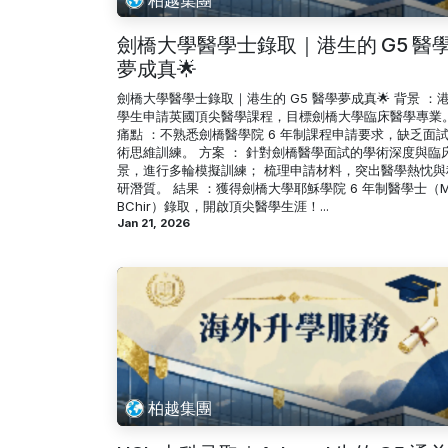
劍橋大學醫學士錄取｜港生的 G5 醫
夢成真🌟
劍橋大學醫學士錄取｜港生的 G5 醫學夢成真🌟 背景 ：
學生申請英國頂尖醫學課程，目標劍橋大學臨床醫學專業
痛點 ：不熟悉劍橋醫學院 6 年制課程申請要求，缺乏面
術思維訓練。 方案 ： 針對劍橋醫學面試的學術深度與臨
景，進行多輪模擬訓練； 梳理申請材料，突出醫學熱忱與
研潛質。 結果 ：獲得劍橋大學耶穌學院 6 年制醫學士（M
BChir）錄取，開啟頂尖醫學生涯！...
Jan 21, 2026
柏越集團