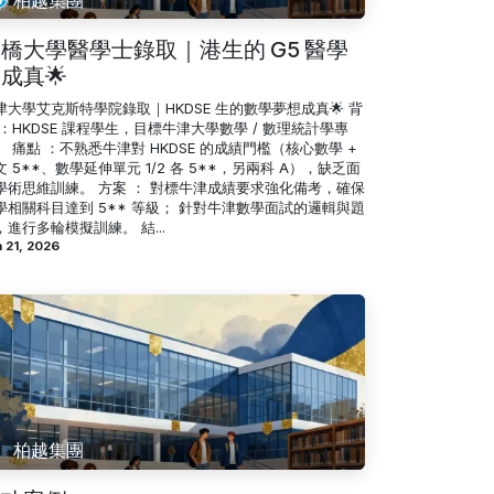
橋大學醫學士錄取｜港生的 G5 醫學
成真🌟
津大學艾克斯特學院錄取｜HKDSE 生的數學夢想成真🌟 背
 ：HKDSE 課程學生，目標牛津大學數學 / 數理統計學專
。 痛點 ：不熟悉牛津對 HKDSE 的成績門檻（核心數學 +
文 5**、數學延伸單元 1/2 各 5**，另兩科 A），缺乏面
學術思維訓練。 方案 ： 對標牛津成績要求強化備考，確保
學相關科目達到 5** 等級； 針對牛津數學面試的邏輯與題
，進行多輪模擬訓練。 結...
 21, 2026
柏越集團