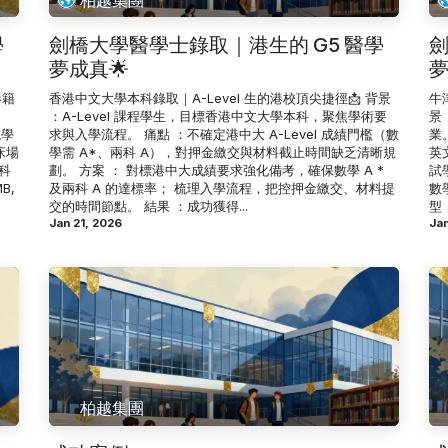
學
劍橋大學醫學士錄取｜港生的 G5 醫學
劍
夢成真🌟
夢
港籍
香港中文大學本科錄取｜A-Level 生的港校頂尖捷徑📩 背景
牛
。
：A-Level 課程學生，目標香港中文大學本科，聚焦學術要
景
試學
求與入學流程。 痛點 ：不確定港中大 A-Level 成績門檻（數
業
床場
學需 A*、兩科 A），對押金繳交與材料截止時間缺乏清晰規
英
科
劃。 方案 ： 對標港中大成績要求強化備考，確保數學 A *
試
B,
及兩科 A 的達標率； 梳理入學流程，把控押金繳交、材料提
數
交的時間節點。 結果 ：成功獲得...
型
Jan 21, 2026
Jan
柏越集團