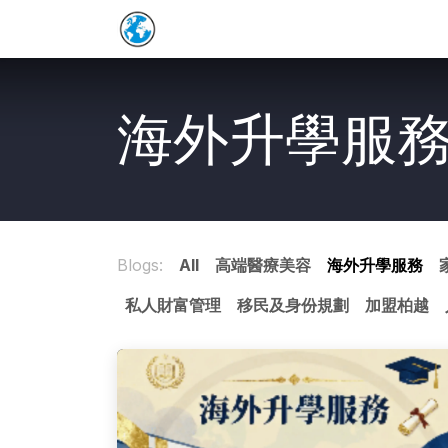
Skip to Content
Home
保單詳情補充
預約表
Co
海外升學服
Blogs:
All
高端醫療美容
海外升學服務
私人財富管理
移民及身份規劃
加盟柏越