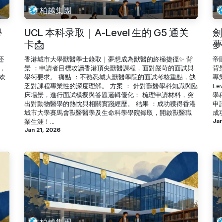
柏越集團
學
UCL 本科录取｜A-Level 生的 G5 通关
劍
卡📩
夢
还
香港城市大學獸醫學士錄取｜夢想成為獸醫的終極捷徑✨ 背
帝
，
景 ：申請者目標攻讀香港頂尖獸醫課程，面對嚴苛的面試與
背
欢
學術要求。 痛點 ：不熟悉城大獸醫學院的面試考核重點，缺
專
乏對課程專業性的深度理解。 方案 ： 針對獸醫學科知識與臨
L
床場景，進行面試模擬與答題邏輯優化； 梳理申請材料，突
學
出對動物醫學的熱忱與相關實踐經歷。 結果 ：成功獲得香港
申
城市大學賽馬會獸醫醫學及生命科學學院錄取，開啟獸醫職
成
業生涯！...
Jan
Jan 21, 2026
柏越集團