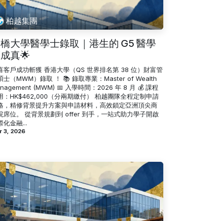
柏越集團
橋大學醫學士錄取｜港生的 G5 醫學
成真🌟
喜客戶成功斬獲 香港大學（QS 世界排名第 38 位）財富管
士（MWM）錄取 ！ 📚 錄取專業：Master of Wealth
nagement (MWM) 📅 入學時間：2026 年 8 月 💰 課程
用：HK$462,000（分兩期繳付） 柏越團隊全程定制申請
略，精修背景提升方案與申請材料，高效鎖定亞洲頂尖商
院席位。 從背景規劃到 offer 到手，一站式助力學子開啟
化金融...
r 3, 2026