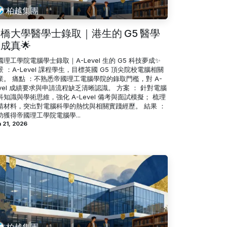
柏越集團
橋大學醫學士錄取｜港生的 G5 醫學
成真🌟
國理工學院電腦學士錄取｜A-Level 生的 G5 科技夢成✨
景 ：A-Level 課程學生，目標英國 G5 頂尖院校電腦相關
業。 痛點 ：不熟悉帝國理工電腦學院的錄取門檻，對 A-
evel 成績要求與申請流程缺乏清晰認識。 方案 ： 針對電腦
科知識與學術思維，強化 A-Level 備考與面試模擬； 梳理
請材料，突出對電腦科學的熱忱與相關實踐經歷。 結果 ：
功獲得帝國理工學院電腦學...
 21, 2026
柏越集團