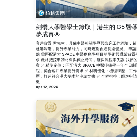
柏越集團
劍橋大學醫學士錄取｜港生的 G5 醫
夢成真🌟
客戶背景 尹先生，具備中醫相關學歷與臨床工作經驗，希
赴港深造，提升專業能力，同時規劃香港長遠發展。 申請
點 需匹配港大 SPACE 中醫疼痛學項目的學術與職業背景
求 嚴格把控申請材料與截止時間，確保流程零失誤 我們
案 ✅ 精準定位：匹配港大 SPACE 中醫疼痛學一年全日制
程，契合客戶專業提升需求 ✅ 材料優化：梳理學歷、工
歷，打造符合港大要求的申請文書 ✅ 全程把控：跟進申
繳...
Apr 12, 2026