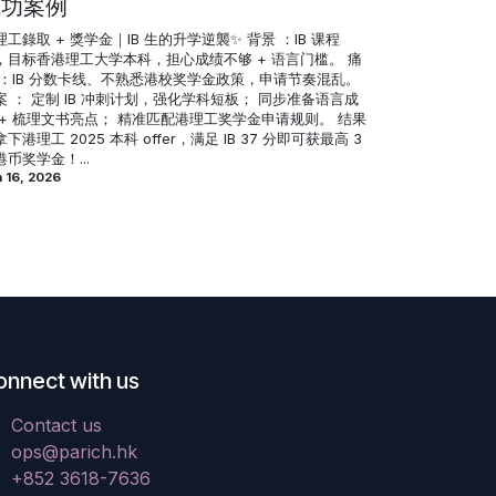
成功案例
理工錄取 + 獎学金｜IB 生的升学逆襲✨ 背景 ：IB 课程
，目标香港理工大学本科，担心成绩不够 + 语言门槛。 痛
 ：IB 分数卡线、不熟悉港校奖学金政策，申请节奏混乱。
案 ： 定制 IB 冲刺计划，强化学科短板； 同步准备语言成
 + 梳理文书亮点； 精准匹配港理工奖学金申请规则。 结果
下港理工 2025 本科 offer，满足 IB 37 分即可获最高 3
港币奖学金！...
 16, 2026
onnect with us
Contact us
ops@parich.hk
+852 3618-7636