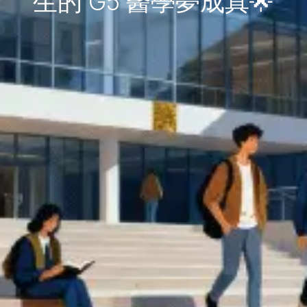
生的 G5 醫學夢成真🌟