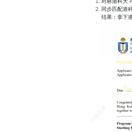
对标港科大 A
同步匹配港
结果
：拿下港