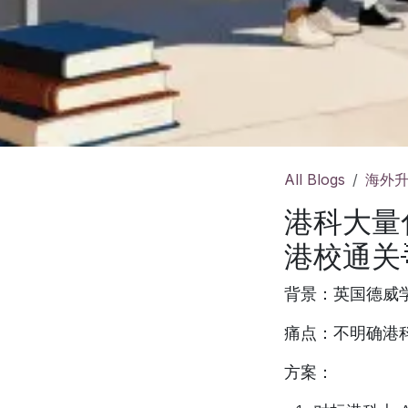
All Blogs
海外
港科大量化
港校通关
背景
：英国德威学
痛点
：不明确港
方案
：