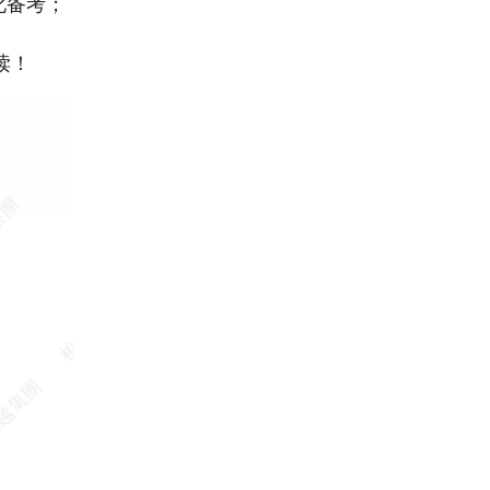
强化备考；
读！