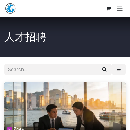
Skip to Content
人才招聘
Zoey