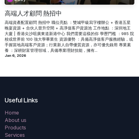
高端人才顧問 熱招中
高端資產配置顧問 熱招中 職位亮點 ：雙城甲級寫字樓辦公 + 香港五星
晚宴資源 + 合伙人晉升空間 + 高淨值客戶資源池 工作地點 ：深圳地王
大廈 | 香港尖沙咀廣東道新港中心 我們需要這樣的你 學歷門檻 ：985 院
校或世界前 100 強大學畢業生 資源優勢 ：具備高淨值客戶服務經驗，或
手握當地高端客戶資源；行業新人自帶優質資源，亦可優先錄用 專業素
養 ：深耕財富管理領域，具備專業理財技能，擁有...
Jan 6, 2026
Useful Links
Home
About us
Products
Services