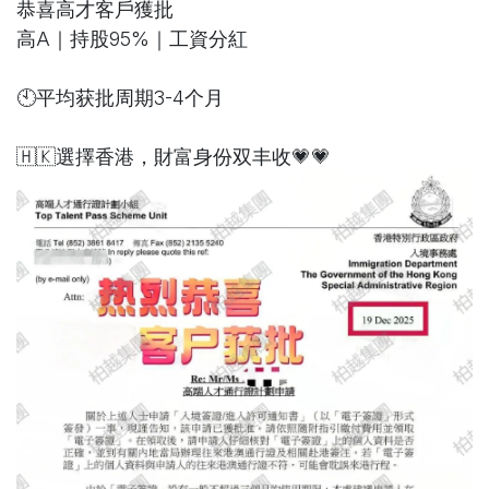
恭喜高才客戶獲批
高A｜持股95%｜工資分紅
🕙平均获批周期3-4个月
🇭🇰選擇香港，財富身份双丰收💗💗