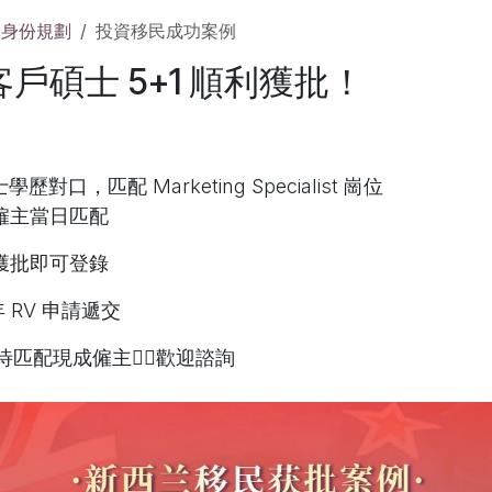
及身份規劃
投資移民成功案例
戶碩士 5+1 順利獲批！
歷對口，匹配 Marketing Specialist 崗位
 現成僱主當日匹配
 工簽獲批即可登錄
一年 RV 申請遞交
 + 待匹配現成僱主✌🏻歡迎諮詢