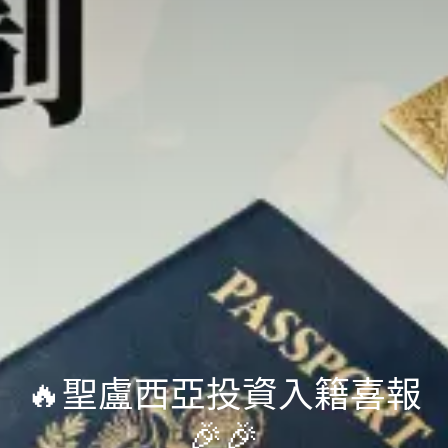
🔥聖盧西亞投資入籍喜報
🎉🎉