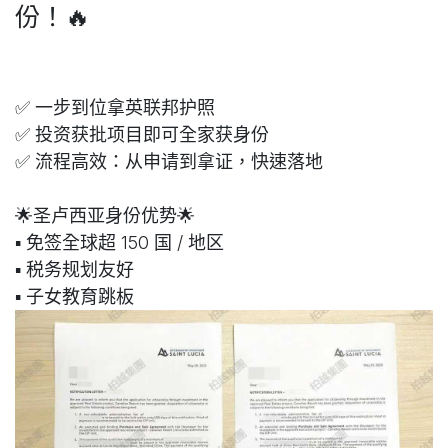
份！🔥
✅ 一步到位拿英联邦护照
✅ 投资获批项目即可全家获身份
✅ 流程高效：从申请到拿证，快速落地
🌟圣卢西亚身份优势🌟
▪️ 免签全球超 150 国 / 地区
▪️ 税务规划友好
▪️ 子女教育跳板