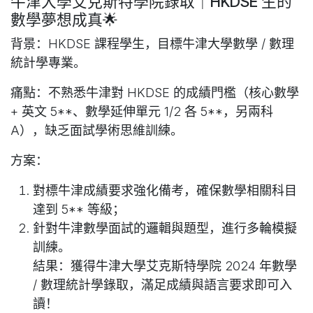
牛津大學艾克斯特學院錄取｜HKDSE 生的
數學夢想成真🌟
背景
：HKDSE 課程學生，目標牛津大學數學 / 數理
統計學專業。
痛點
：不熟悉牛津對 HKDSE 的成績門檻（核心數學
+ 英文 5**、數學延伸單元 1/2 各 5**，另兩科
A），缺乏面試學術思維訓練。
方案
：
對標牛津成績要求強化備考，確保數學相關科目
達到 5** 等級；
針對牛津數學面試的邏輯與題型，進行多輪模擬
訓練。
結果
：獲得牛津大學艾克斯特學院 2024 年數學
/ 數理統計學錄取，滿足成績與語言要求即可入
讀！