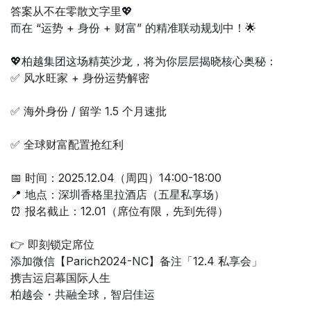
答案从不在零散文字里💖
而在 “运势 + 身份 + 财富” 的精准联动规划中！🌟
💖柏越集团这场精英沙龙，将为你层层揭晓核心奥秘：
✅ 风水旺家 + 身份运势解密
✅ 海外身份 / 留学 1.5 个月速批
✅ 全球财富配置抢红利
📅 时间：2025.12.04（周四）14:00-18:00
📍 地点：深圳香格里拉酒店（五星私享场）
⏰ 报名截止：12.01（席位有限，先到先得）
👉 即刻锁定席位
添加微信【Parich2024-NC】备注「12.4 私享会」
携吉运启幕国际人生
柏越会・共融全球，智启佳运