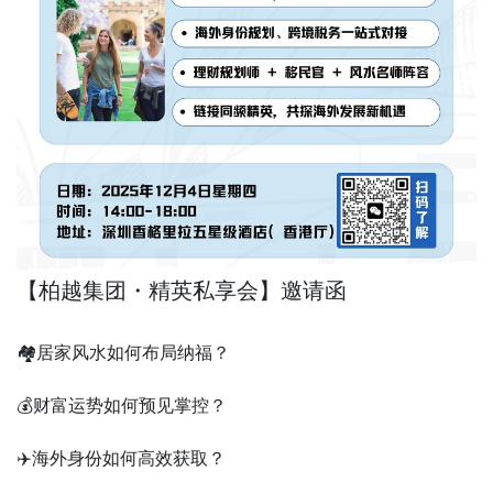
【柏越集团・精英私享会】邀请函
🏘️居家风水如何布局纳福？
💰财富运势如何预见掌控？
✈️海外身份如何高效获取？