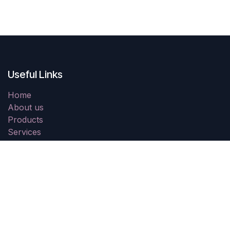
Useful Links
Home
About us
Products
Services
Legal
Contact us
About us
We are a team of passionate people whose goal is to