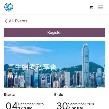
Skip to Content
All Events
Register
再生醫療私享會
1月30日
Starts
Ends
04
30
December 2025
September 2026
2:00 PM
4:00 PM