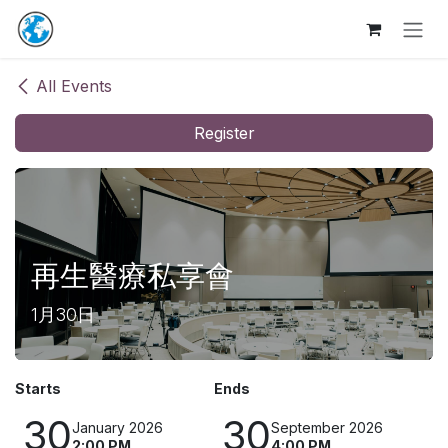
Skip to Content
All Events
Register
再生醫療私享會
1月30日
Starts
Ends
30
30
January 2026
September 2026
2:00 PM
4:00 PM