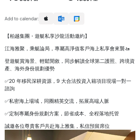
Add to calendar:
【柏越集團・遊艇私享沙龍活動邀約】
江海雅聚，乘艇論局，專屬高淨值客戶海上私享會來襲🚤
登遊艇賞海景、輕鬆閒敘，同步解讀全球第二護照、跨境資
產、海外身份規劃優勢
✅20 年移民深耕資源，9 大合法投資入籍項目現場一對一
諮詢
✅私密海上場域，同圈精英交流，拓展高端人脈
✅定制專屬身份規劃方案，節省成本、全程落地托管
誠邀各位尊貴客戶共赴海上雅集，私信預留席位