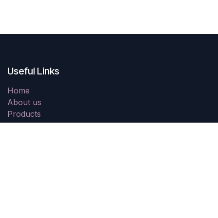
Useful Links
Home
About us
Products
Services
Legal
Contact us
About us
We are a team of passionate people whose goal is to