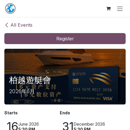
Skip to Content
All Events
Register
柏越遊艇會
2026年6月
Starts
Ends
16
31
June 2026
December 2026
5:30 PM
5:30 PM