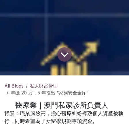
All Blogs
私人財富管理
年缴 20 万，5 年投出 “家族安全金库”
醫療業｜澳門私家診所負責人
背景
：職業風險高，擔心醫療糾紛導致個人資產被執
行，同時希望為子女留學規劃專項資金。