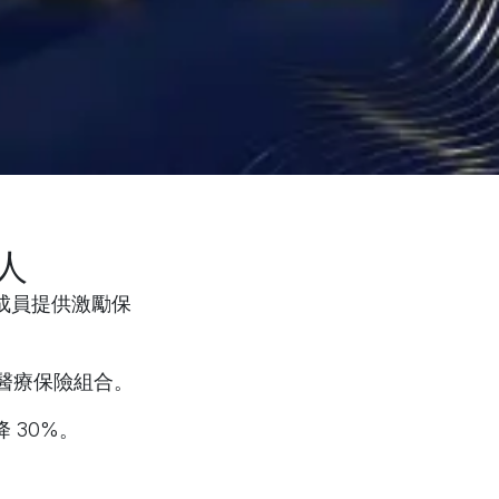
始人
成員提供激勵保
與醫療保險組合。
 30%。