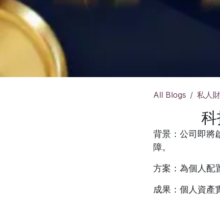
All Blogs
私人
科
背景
：公司即將
障。
方案
：為個人配置
成果
：個人資產