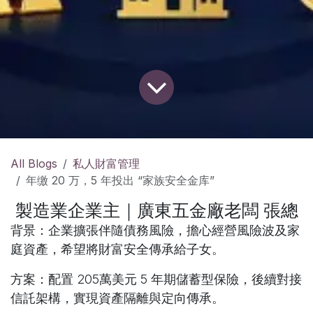
All Blogs
私人財富管理
年缴 20 万，5 年投出 “家族安全金库”
製造業企業主｜廣東五金廠老闆 張總
背景
：企業擴張伴隨債務風險，擔心經營風險波及家
庭資產，希望將財富安全傳承給子女。
方案
：配置 205萬美元 5 年期儲蓄型保險，後續對接
信託架構，實現資產隔離與定向傳承。