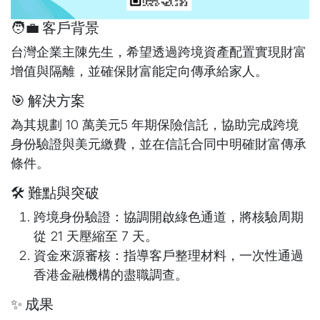
🧑‍💼 客戶背景
台灣企業主陳先生，希望透過跨境資產配置實現財富
增值與隔離，並確保財富能定向傳承給家人。
🎯 解決方案
為其規劃 10 萬美元5 年期保險信託，協助完成跨境
身份驗證與美元繳費，並在信託合同中明確財富傳承
條件。
🛠️ 難點與突破
跨境身份驗證
：協調開啟綠色通道，將核驗周期
從 21 天壓縮至 7 天。
資金來源審核
：指導客戶整理材料，一次性通過
香港金融機構的盡職調查。
✨ 成果