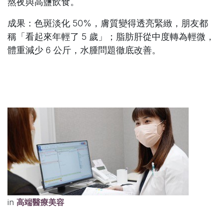
熬夜與高鹽飲食。
成果
：色斑淡化 50%，膚質變得透亮緊緻，朋友都
稱「看起來年輕了 5 歲」；脂肪肝從中度轉為輕微，
體重減少 6 公斤，水腫問題徹底改善。
in
高端醫療美容