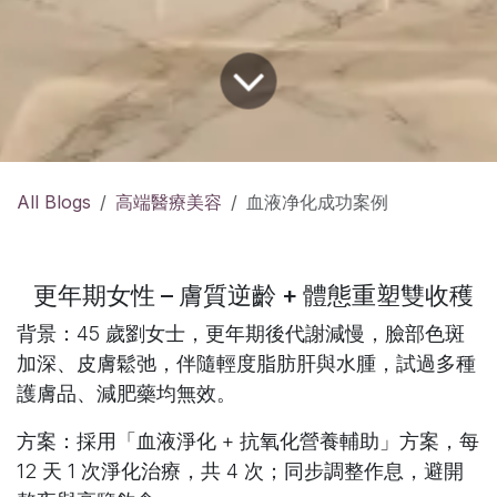
All Blogs
高端醫療美容
血液净化成功案例
更年期女性 – 膚質逆齡 + 體態重塑雙收穫
背景
：45 歲劉女士，更年期後代謝減慢，臉部色斑
加深、皮膚鬆弛，伴隨輕度脂肪肝與水腫，試過多種
護膚品、減肥藥均無效。
方案
：採用「血液淨化 + 抗氧化營養輔助」方案，每
12 天 1 次淨化治療，共 4 次；同步調整作息，避開