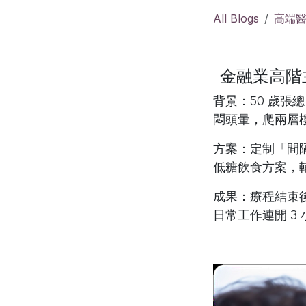
All Blogs
高端
金融業高階主
背景
：50 歲
悶頭暈，爬兩層
方案
：定制「間隔
低糖飲食方案，
成果
：療程結束
日常工作連開 3