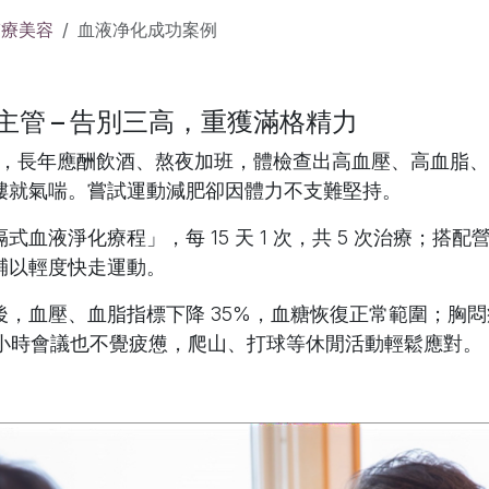
醫療美容
血液净化成功案例
管 – 告別三高，重獲滿格精力
張總，長年應酬飲酒、熬夜加班，體檢查出高血壓、高血脂
樓就氣喘。嘗試運動減肥卻因體力不支難堅持。
式血液淨化療程」，每 15 天 1 次，共 5 次治療；搭
輔以輕度快走運動。
後，血壓、血脂指標下降 35%，血糖恢復正常範圍；胸
 小時會議也不覺疲憊，爬山、打球等休閒活動輕鬆應對。