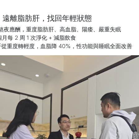
｜遠離脂肪肝，找回年輕狀態
歲熬夜應酬，重度脂肪肝、高血脂、陽痿、嚴重失眠
個月每 2 周 1 次淨化 + 減脂飲食
肝從重度轉輕度，血脂降 40%，性功能與睡眠全面改善